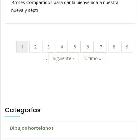
Brotes Compartidos para dar la bienvenida a nuestra
nueva y sépti
Página
1
Page
2
Page
3
Page
4
Page
5
Page
6
Page
7
Page
8
Page
9
Paginación
actual
…
Siguiente
Siguiente ›
Última
Último »
página
página
Categorías
Dibujos hortelanos