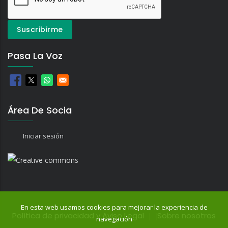
Pasa La Voz
Área De Socia
Iniciar sesión
En esta web usamos cookies para mejorar la experiencia de
Política de privacidad y Aviso Legal
Sobre nosotras
navegación