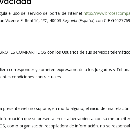
rivacidad
La
Navegación
gula el uso del servicio del portal de Internet
http://www.brotescompa
Vicente El Real 16, 1ºC, 40003 Segovia (España) con CIF G40277691 
 BROTES COMPARTIDOS con los Usuarios de sus servicios telemáticos
diera corresponder y someten expresamente a los Juzgados y Tribunal
esentes condiciones contractuales.
 a la presente web no supone, en modo alguno, el inicio de una re
mación que se presenta en esta herramienta con su mejor criterio
omo organización recopiladora de información, no se responsabiliz