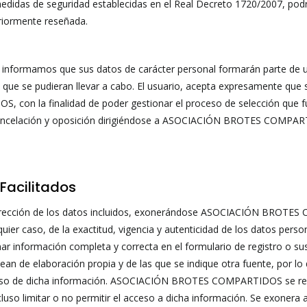
idas de seguridad establecidas en el Real Decreto 1720/2007, podrá 
eriormente reseñada.
 le informamos que sus datos de carácter personal formarán parte de
s que se pudieran llevar a cabo. El usuario, acepta expresamente que
 la finalidad de poder gestionar el proceso de selección que fuera
, cancelación y oposición dirigiéndose a ASOCIACIÓN BROTES COMPART
Facilitados
 corrección de los datos incluidos, exonerándose ASOCIACIÓN BROTES
uier caso, de la exactitud, vigencia y autenticidad de los datos per
onar información completa y correcta en el formulario de registr
ean de elaboración propia y de las que se indique otra fuente, por 
el uso de dicha información. ASOCIACIÓN BROTES COMPARTIDOS se reser
ncluso limitar o no permitir el acceso a dicha información. Se ex