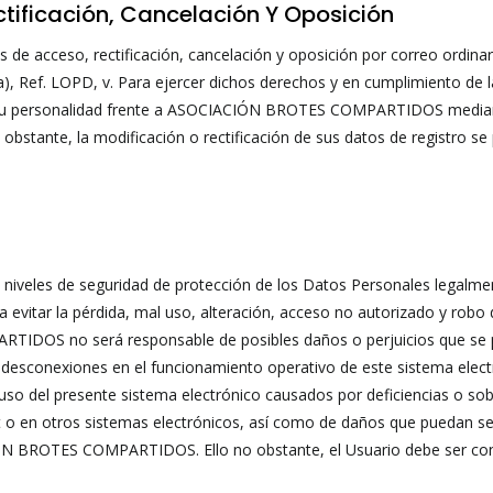
ctificación, Cancelación Y Oposición
chos de acceso, rectificación, cancelación y oposición por correo o
a), Ref. LOPD, v. Para ejercer dichos derechos y en cumplimiento de l
e su personalidad frente a ASOCIACIÓN BROTES COMPARTIDOS median
bstante, la modificación o rectificación de sus datos de registro se p
es de seguridad de protección de los Datos Personales legalmente 
a evitar la pérdida, mal uso, alteración, acceso no autorizado y rob
no será responsable de posibles daños o perjuicios que se pudie
s o desconexiones en el funcionamiento operativo de este sistema el
del presente sistema electrónico causados por deficiencias o sobre
t o en otros sistemas electrónicos, así como de daños que puedan s
IÓN BROTES COMPARTIDOS. Ello no obstante, el Usuario debe ser con