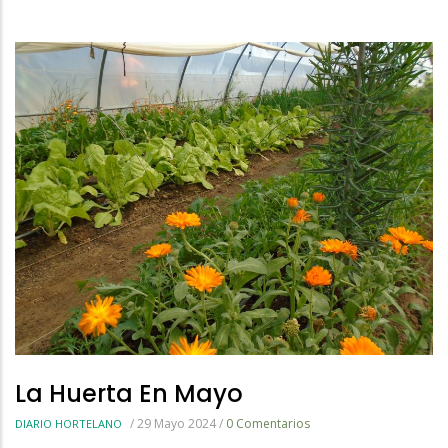
La
Navegación
La Huerta En Mayo
/
29 Mayo 2024
/
0 Comentarios
DIARIO HORTELANO