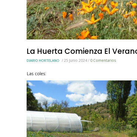
La Huerta Comienza El Veran
/
25 Junio 2024
/
0 Comentarios
DIARIO HORTELANO
Las coles: