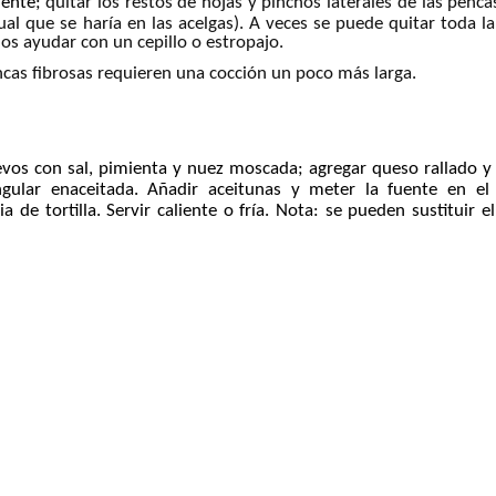
ente;
quitar los restos de hojas y pinchos laterales de las pencas
al que se haría en las acelgas). A veces se puede quitar toda la 
mos ayudar con un cepillo o estropajo.
ncas fibrosas requieren una cocción un poco más larga.
evos con sal, pimienta y nuez moscada; agregar queso rallado y 
gular enaceitada. Añadir aceitunas y meter la fuente en el
e tortilla. Servir caliente o fría. Nota: se pueden sustituir e