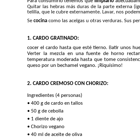
Para consumirlo tenemos que
limpiarlo
adecuadam
Quitar las hebras más duras de la parte externa (igu
telilla, que le cubre externamente. Lavar, nos pode
Se
cocina
como las acelgas u otras verduras. Sus pe
1. CARDO GRATINADO:
cocer el cardo hasta que esté tierno.
B
atir unos hu
Verter la mezcla en una fuente de horno rectan
temperatura moderada hasta que tome consistencia d
queso por un bechamel vegano. ¡Riquísimo!
2. CARDO CREMOSO CON CHORIZO:
Ingredientes (4 personas)
• 400 g de cardo en tallos
• 50 g de cebolla
• 1 diente de ajo
• Chorizo vegano
• 40 ml de aceite de oliva