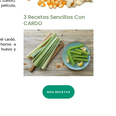
 (tallos).
película,
3 Recetas Sencillas Con
CARDO
el cardo.
 horno a
l huevo y
MÁS RECETAS