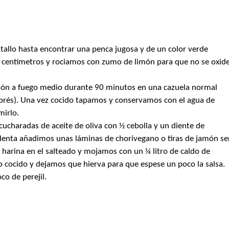
 tallo hasta encontrar una penca jugosa y de un color verde
 centímetros y rociamos con zumo de limón para que no se oxid
món a fuego medio durante 90 minutos en una cazuela normal
xprés). Una vez cocido tapamos y conservamos con el agua de
irlo.
cucharadas de aceite de oliva con ½ cebolla y un diente de
llenta añadimos unas láminas de chorivegano o tiras de jamón se
 harina en el salteado y mojamos con un ¼ litro de caldo de
o cocido y dejamos que hierva para que espese un poco la salsa.
o de perejil.