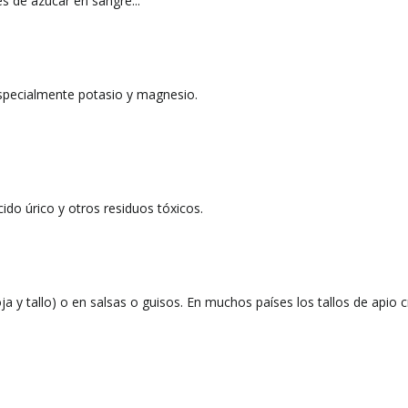
es de azúcar en sangre...
especialmente potasio y magnesio.
ido úrico y otros residuos tóxicos.
 y tallo) o en salsas o guisos. En muchos países los tallos de apio 