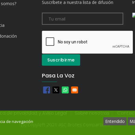
Suscríbete a nuestra lista de difusión
I
s somos?
cia
donación
Pasa La Voz
ica de privacidad y Aviso Legal
Sobre nosotras
Contac
Entendido
Má
cia de navegación
(ɔ) Copyleft 2021 ASC Brotes Compartidos
♥