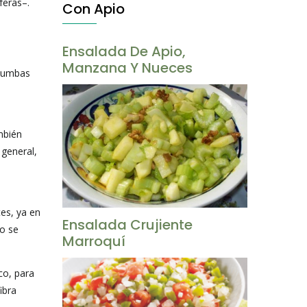
feras–.
Con Apio
Ensalada De Apio,
Manzana Y Nueces
s tumbas
mbién
 general,
tes, ya en
Ensalada Crujiente
io se
Marroquí
co, para
ibra