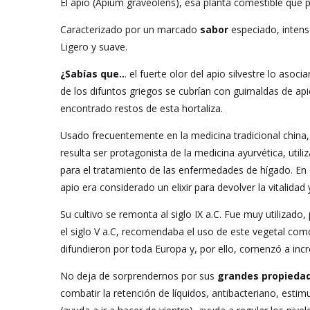
El apio (Apium graveolens), esa planta comestible que 
Caracterizado por un marcado
sabor
especiado, intens
Ligero y suave.
¿Sabías que..
. el fuerte olor del apio silvestre lo asoc
de los difuntos griegos se cubrían con guirnaldas de a
encontrado restos de esta hortaliza.
Usado frecuentemente en la medicina tradicional china, 
resulta ser protagonista de la medicina ayurvética, utiliz
para el tratamiento de las enfermedades de hígado. En 
apio era considerado un elixir para devolver la vitalida
Su cultivo se remonta al siglo IX a.C. Fue muy utilizad
el siglo V a.C, recomendaba el uso de este vegetal como
difundieron por toda Europa y, por ello, comenzó a incr
No deja de sorprendernos por sus
grandes propieda
combatir la retención de líquidos, antibacteriano, est