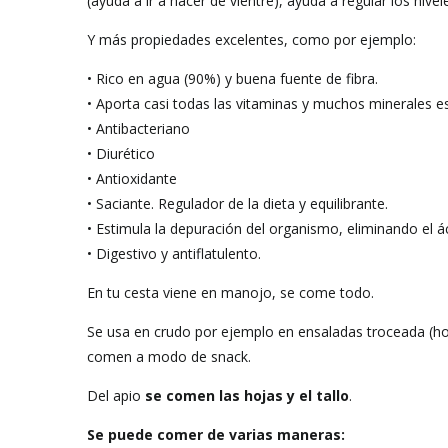
(ayuda a ir a hacer de vientre), ayuda a regular los nivel
Y más propiedades excelentes, como por ejemplo:
• Rico en agua (90%) y buena fuente de fibra.
• Aporta casi todas las vitaminas y muchos minerales 
• Antibacteriano
• Diurético
• Antioxidante
• Saciante. Regulador de la dieta y equilibrante.
• Estimula la depuración del organismo, eliminando el ác
• Digestivo y antiflatulento.
En tu cesta viene en manojo, se come todo.
Se usa en crudo por ejemplo en ensaladas troceada (hoja
comen a modo de snack.
Del apio
se comen las hojas y el tallo
.
Se puede comer de varias maneras: