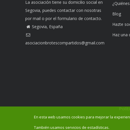
La asociación tiene su domicilio social en
¿Quiéne
Segovia, puedes contactar con nosotras
Blog
por mail o por el formulario de contacto.
Hazte so
Segovia, España
Haz una 
asociacionbrotescompartidos@gmail.com
Polít
En esta web usamos cookies para mejorar la experien
También usamos servicios de estadísticas.