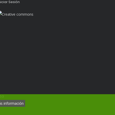
niciar Sesión
ta
s información