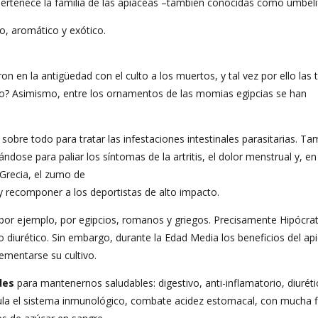
La
pertenece la familia de las apiáceas –también conocidas como umbelí
Navegación
o, aromático y exótico.
iaron en la antigüedad con el culto a los muertos, y tal vez por ello la
pio? Asimismo, entre los ornamentos de las momias egipcias se han
sobre todo para tratar las infestaciones intestinales parasitarias. Ta
ándose para paliar los síntomas de la artritis, el dolor menstrual y, en
Grecia, el zumo de
d y recomponer a los deportistas de alto impacto.
o, por ejemplo, por egipcios, romanos y griegos. Precisamente Hipócra
 diurético. Sin embargo, durante la Edad Media los beneficios del ap
ementarse su cultivo.
des
para mantenernos saludables: digestivo, anti-inflamatorio, diuréti
imula el sistema inmunológico, combate acidez estomacal, con mucha f