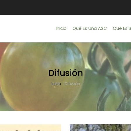
Main
Navigation
Inicio
Qué Es Una ASC
Qué Es 
Difusión
Inicio
-
Difusión
Sobrescribir
Enlaces
De
Ayuda
A