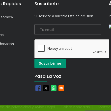
s Rápidos
Suscríbete
Suscríbete a nuestra lista de difusión
I
s somos?
cia
donación
Pasa La Voz
ica de privacidad y Aviso Legal
Sobre nosotras
Contac