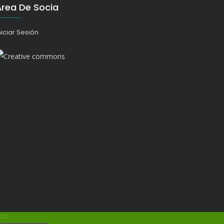
Área De Socia
niciar Sesión
ta