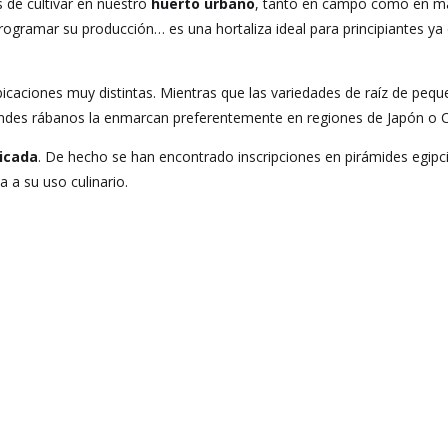
La
s de cultivar en nuestro
huerto urbano
, tanto en campo como en m
 programar su producción… es una hortaliza ideal para principiantes y
Navegación
ubicaciones muy distintas. Mientras que las variedades de raíz de peq
randes rábanos la enmarcan preferentemente en regiones de Japón o C
icada
. De hecho se han encontrado inscripciones en pirámides egipc
a a su uso culinario.