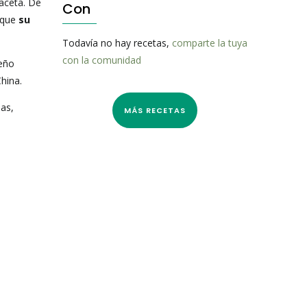
aceta. De
Con
a que
su
Todavía no hay recetas,
comparte la tuya
con la comunidad
ueño
hina.
ias,
MÁS RECETAS