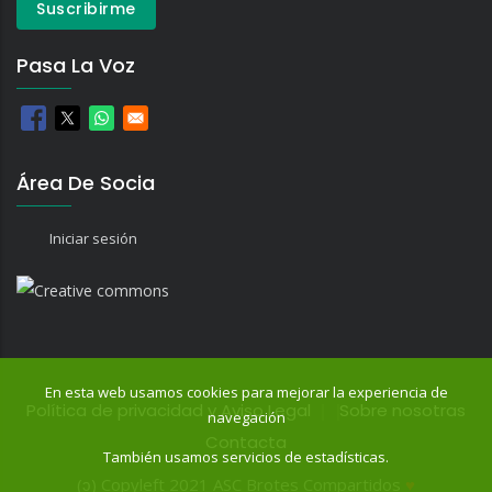
Pasa La Voz
Área De Socia
Iniciar sesión
En esta web usamos cookies para mejorar la experiencia de
Política de privacidad y Aviso Legal
Sobre nosotras
navegación
Contacta
También usamos servicios de estadísticas.
(ɔ) Copyleft 2021 ASC Brotes Compartidos
♥